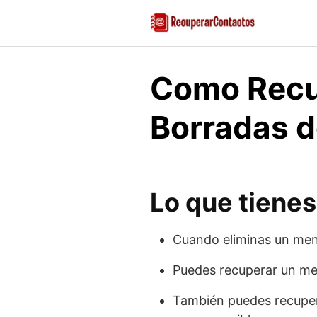
Saltar
al
contenido
Como Recu
Borradas 
Lo que tiene
Cuando eliminas un men
Puedes recuperar un men
También puedes recuper