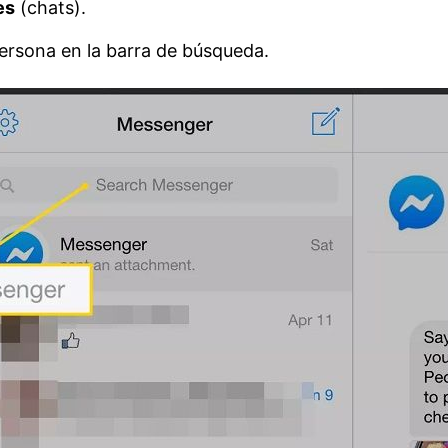
es
(chats).
ersona en la barra de búsqueda.