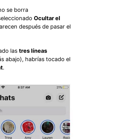
no se borra
 seleccionado
Ocultar el
arecen después de pasar el
cado las
tres líneas
ás abajo), habrías tocado el
at
.