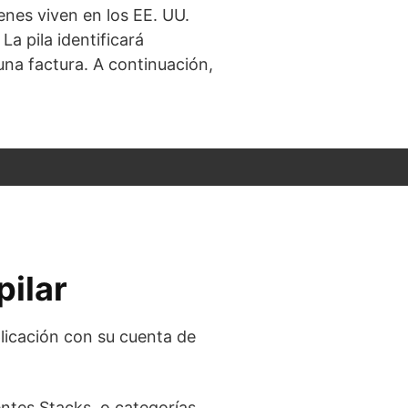
ienes viven en los EE. UU.
a pila identificará
una factura. A continuación,
ilar
plicación con su cuenta de
entes Stacks, o categorías,